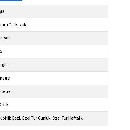
la
rum Yalıkavak
oryat
5
erglas
metre
 metre
işilik
übirlik Gezi, Özel Tur Günlük, Özel Tur Haftalık