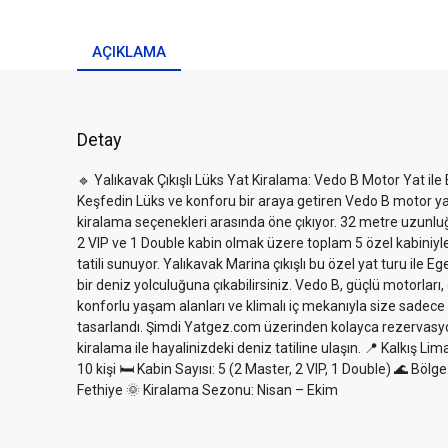
AÇIKLAMA
Detay
🔹 Yalıkavak Çıkışlı Lüks Yat Kiralama: Vedo B Motor Yat ile 
Keşfedin Lüks ve konforu bir araya getiren Vedo B motor yat,
kiralama seçenekleri arasında öne çıkıyor. 32 metre uzunluğu
2 VIP ve 1 Double kabin olmak üzere toplam 5 özel kabiniyle 
tatili sunuyor. Yalıkavak Marina çıkışlı bu özel yat turu ile 
bir deniz yolculuğuna çıkabilirsiniz. Vedo B, güçlü motorları
konforlu yaşam alanları ve klimalı iç mekanıyla size sadece 
tasarlandı. Şimdi Yatgez.com üzerinden kolayca rezervasyon
kiralama ile hayalinizdeki deniz tatiline ulaşın. 📍 Kalkış Li
10 kişi 🛏️ Kabin Sayısı: 5 (2 Master, 2 VIP, 1 Double) 🌊 Bölg
Fethiye 🌞 Kiralama Sezonu: Nisan – Ekim