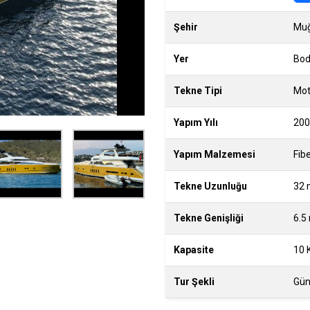
Şehir
Muğ
Yer
Bod
Tekne Tipi
Mot
Yapım Yılı
200
Yapım Malzemesi
Fib
Tekne Uzunluğu
32 
Tekne Genişliği
6.5
Kapasite
10 K
Tur Şekli
Gün