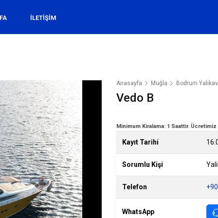
FA
İLETİŞİM
Anasayfa
Muğla
Bodrum Yalıka
Vedo B
Minimum Kiralama: 1 Saattir. Ücretimiz 1
Kayıt Tarihi
16.
Sorumlu Kişi
Yal
Telefon
+90
WhatsApp