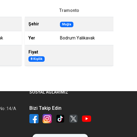
Tramonto
Şehir
Şehir
Muğla
ak
Yer
Bodrum Yalıkavak
Yer
Fiyat
Fiyat
8 Kişilik
6 Kişilik
SOSYAL AĞLARIMIZ
Bizi Takip Edin
 No :14/A