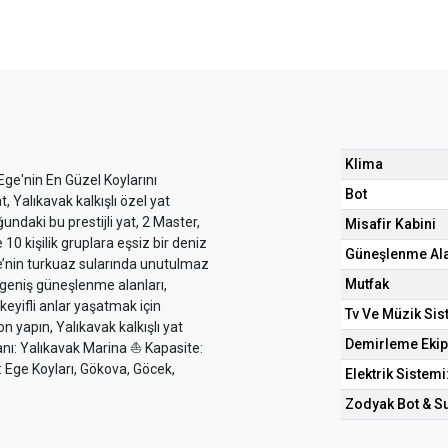
Klima
Ege'nin En Güzel Koylarını
Bot
 Yalıkavak kalkışlı özel yat
ndaki bu prestijli yat, 2 Master,
Misafir Kabini
10 kişilik gruplara eşsiz bir deniz
Güneşlenme Al
Ege’nin turkuaz sularında unutulmaz
Mutfak
, geniş güneşlenme alanları,
keyifli anlar yaşatmak için
Tv Ve Müzik Sis
 yapın, Yalıkavak kalkışlı yat
Demirleme Ekip
manı: Yalıkavak Marina ⛵ Kapasite:
e: Ege Koyları, Gökova, Göcek,
Elektrik Sistemi
Zodyak Bot & S