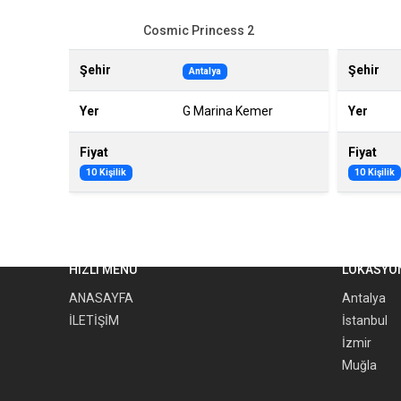
Cosmic Princess 2
Şehir
Şehir
Antalya
Yer
G Marina Kemer
Yer
Fiyat
Fiyat
10 Kişilik
10 Kişilik
HIZLI MENÜ
LOKASYO
ANASAYFA
Antalya
İLETİŞİM
İstanbul
İzmir
Muğla