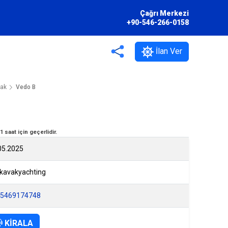
Çağrı Merkezi
+90-546-266-0158
İlan Ver
vak
Vedo B
 saat için geçerlidir.
05.2025
ikavakyachting
5469174748
KİRALA