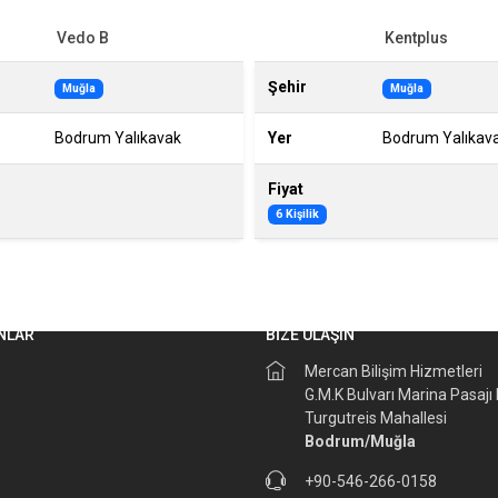
Vedo B
Kentplus
Şehir
Muğla
Muğla
Bodrum Yalıkavak
Yer
Bodrum Yalıkav
Fiyat
6 Kişilik
NLAR
BİZE ULAŞIN
Mercan Bilişim Hizmetleri
G.M.K Bulvarı Marina Pasajı
Turgutreis Mahallesi
Bodrum/Muğla
+90-546-266-0158